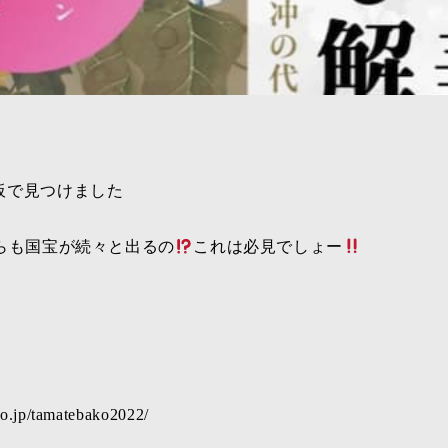
板で見つけました
らも国宝が続々と出るの
これは必見でしょー
』
co.jp/tamatebako2022/