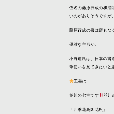
仮名の藤原行成の和漢
いのがありそうですが
藤原行成の書は癖もな
優雅な字形が。
小野道風は、日本の書
筆使いを見てきたいと
工芸は
並川の七宝です
並川
『四季花鳥図花瓶』