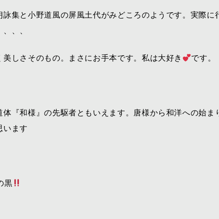
朗詠集と小野道風の屏風土代がみどころのようです。実際に
、、、、
く美しさそのもの。まさにお手本です。私は大好き
です。
道体『和様』の先駆者ともいえます。唐様から和洋への始ま
思います
の黒