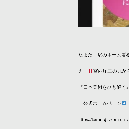
たまたま駅のホーム看
えー
宮内庁三の丸か
『日本美術をひも解く
公式ホームページ
https://tsumugu.yomiuri.