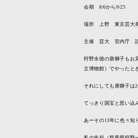
会期 8/6から9/25
場所 上野 東京芸大
主催 芸大 宮内庁 
狩野永徳の唐獅子もお
立博物館）でやったと
それにしても唐獅子は2
てっきり国宝と思い込
あーその13年に色々知
私の先祖（群馬県狩野