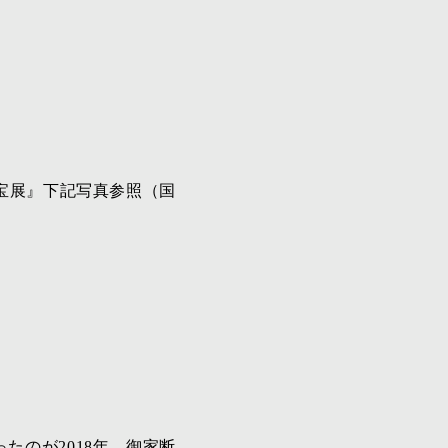
名宝展』下記写真参照（国
たのが2018年。御家断