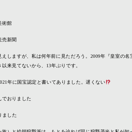
美術館
読売新聞
見えしますが、私は何年前に見ただろう。2009年『皇室の
き以来見てないから、13年ぶりです。
021年に国宝認定と書いてありました。遅くない
んでおりました
りました
一族）と絵師狩野派は、もとを辿れば同じ狩野茂光と私が知っ