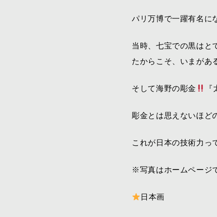
パリ万博で一躍有名に
当時、七宝での黒はと
たからこそ、いまがあ
そして海野の彫金
『
彫金とは思えないほど
これが日本の技術力っ
※写真はホームページ
日本画